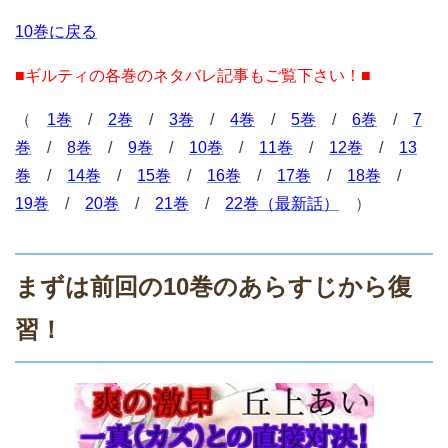
10巻に戻る
■ギルティの各巻のネタバレ記事もご覧下さい！■
（
1巻
/
2巻
/
3巻
/
4巻
/
5巻
/
6巻
/
7
巻
/
8巻
/
9巻
/
10巻
/
11巻
/
12巻
/
13
巻
/
14巻
/
15巻
/
16巻
/
17巻
/
18巻
/
19巻
/
20巻
/
21巻
/
22巻（最新話）
）
まずは前回の10巻のあらすじから復
習！