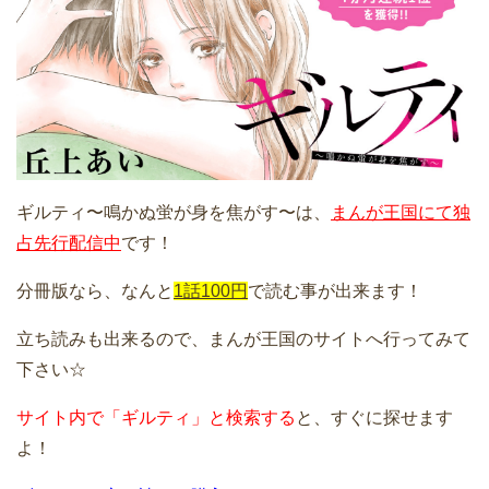
ギルティ〜鳴かぬ蛍が身を焦がす〜は、
まんが王国にて独
占先行配信中
です！
分冊版なら、なんと
1話100円
で読む事が出来ます！
立ち読みも出来るので、まんが王国のサイトへ行ってみて
下さい☆
サイト内で「ギルティ」と検索する
と、すぐに探せます
よ！