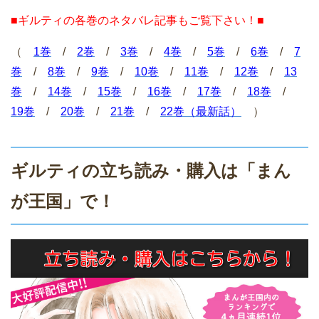
■ギルティの各巻のネタバレ記事もご覧下さい！■
（
1巻
/
2巻
/
3巻
/
4巻
/
5巻
/
6巻
/
7
巻
/
8巻
/
9巻
/
10巻
/
11巻
/
12巻
/
13
巻
/
14巻
/
15巻
/
16巻
/
17巻
/
18巻
/
19巻
/
20巻
/
21巻
/
22巻（最新話）
）
ギルティの立ち読み・購入は「まん
が王国」で！