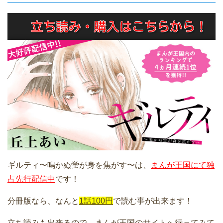
ギルティ〜鳴かぬ蛍が身を焦がす〜は、
まんが王国にて独
占先行配信中
です！
分冊版なら、なんと
1話100円
で読む事が出来ます！
立ち読みも出来るので、まんが王国のサイトへ行ってみて