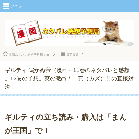
メニュー
漫画ネタバレ感想予想局
TOP
電子書籍
ギルティ 鳴かぬ蛍（漫画）11巻のネタバレと感想
。12巻の予想。爽の激昂！一真（カズ）との直接対
決！
ギルティの立ち読み・購入は「まん
が王国」で！