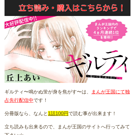
ギルティ〜鳴かぬ蛍が身を焦がす〜は、
まんが王国にて独
占先行配信中
です！
分冊版なら、なんと
1話100円
で読む事が出来ます！
立ち読みも出来るので、まんが王国のサイトへ行ってみて