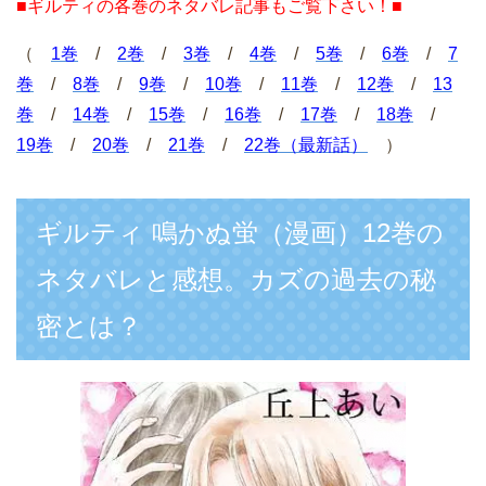
■ギルティの各巻のネタバレ記事もご覧下さい！■
（
1巻
/
2巻
/
3巻
/
4巻
/
5巻
/
6巻
/
7
巻
/
8巻
/
9巻
/
10巻
/
11巻
/
12巻
/
13
巻
/
14巻
/
15巻
/
16巻
/
17巻
/
18巻
/
19巻
/
20巻
/
21巻
/
22巻（最新話）
）
ギルティ 鳴かぬ蛍（漫画）12巻の
ネタバレと感想。カズの過去の秘
密とは？