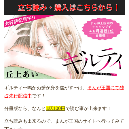
ギルティ〜鳴かぬ蛍が身を焦がす〜は、
まんが王国にて独
占先行配信中
です！
分冊版なら、なんと
1話100円
で読む事が出来ます！
立ち読みも出来るので、まんが王国のサイトへ行ってみて