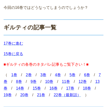
今回の16巻ではどうなってしまうのでしょうか？
ギルティの記事一覧
17巻に進む
15巻に戻る
■ギルティの各巻のネタバレ記事もご覧下さい！■
（
1巻
/
2巻
/
3巻
/
4巻
/
5巻
/
6巻
/
7
巻
/
8巻
/
9巻
/
10巻
/
11巻
/
12巻
/
13
巻
/
14巻
/
15巻
/
16巻
/
17巻
/
18巻
/
19巻
/
20巻
/
21巻
/
22巻（最新話）
）