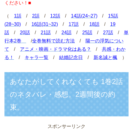
ください！■
（
1話
/
2話
/
12話
/
14話(24~27)
/
15話
(28~30)
/
16話(31~32)
/
17話
/
18話
/
19
話
/
20話
/
21話
/
24話
/
25話
/
27話
/
単
行本2巻
/
全巻無料で読む方法
/
陽一の浮気につい
て
/
アニメ・映画・ドラマ化はある？
/
共感・わか
る！
/
キャラ一覧
/
結婚記念日
/
新名誠と楓
）
あなたがしてくれなくても 1巻2話
のネタバレ・感想。2週間後の約
束。
スポンサーリンク