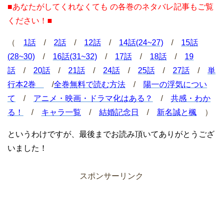
■あなたがしてくれなくても の各巻のネタバレ記事もご覧
ください！■
（
1話
/
2話
/
12話
/
14話(24~27)
/
15話
(28~30)
/
16話(31~32)
/
17話
/
18話
/
19
話
/
20話
/
21話
/
24話
/
25話
/
27話
/
単
行本2巻
/
全巻無料で読む方法
/
陽一の浮気につい
て
/
アニメ・映画・ドラマ化はある？
/
共感・わか
る！
/
キャラ一覧
/
結婚記念日
/
新名誠と楓
）
というわけですが、最後までお読み頂いてありがとうござ
いました！
スポンサーリンク