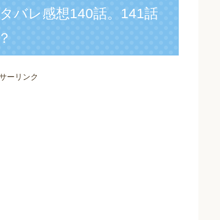
バレ感想140話。141話
？
サーリンク