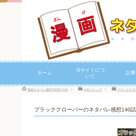
当サイトにつ
ホーム
記事
いて
漫画ネタバレ感想予想局
TOP
少年ジャンプ
ブラッククロ
ブラッククローバーのネタバレ感想140話