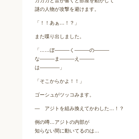
ガガガと音が響くと部屋を動かして
謎の人物が攻撃を避けます。
「！！あぁ…！？」
また喋り出しました。
「……ぼ―――く―――の―――
な―――ま―――え―――
は――――」
「そこからかよ！！」
ゴーシュがツッコみます。
― アジトを組み換えてかわした…！？
例の噂…アジトの内部が
知らない間に動いてるのは…