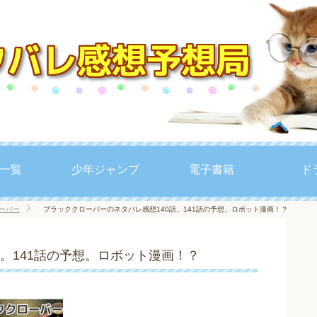
一覧
少年ジャンプ
電子書籍
ド
ーバー
ブラッククローバーのネタバレ感想140話。141話の予想。ロボット漫画！？
。141話の予想。ロボット漫画！？