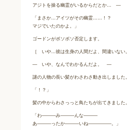
アジトを操る幽霊がいるからだとか… ―
「まさか…アイツがその幽霊……！？
マジでいたのかよ。」
ゴードンがボソボソ否定します。
［ いや…彼は生身の人間だよ、間違いない。
― いや、なんでわかるんだよ。 ―
謎の人物の長い髪がわさわさ動き出しました。
「！？」
髪の中からわさっっと鳥たちが出てきました。
「わ―――み―――んな―――
あ―――ったか―――いね―――――。」