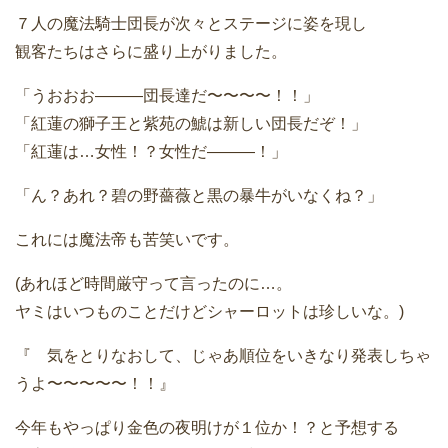
７人の魔法騎士団長が次々とステージに姿を現し
観客たちはさらに盛り上がりました。
「うおおお———団長達だ〜〜〜〜！！」
「紅蓮の獅子王と紫苑の鯱は新しい団長だぞ！」
「紅蓮は…女性！？女性だ———！」
「ん？あれ？碧の野薔薇と黒の暴牛がいなくね？」
これには魔法帝も苦笑いです。
(あれほど時間厳守って言ったのに…。
ヤミはいつものことだけどシャーロットは珍しいな。)
『 気をとりなおして、じゃあ順位をいきなり発表しちゃ
うよ〜〜〜〜〜！！』
今年もやっぱり金色の夜明けが１位か！？と予想する