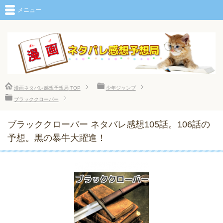
メニュー
漫画ネタバレ感想予想局
TOP
少年ジャンプ
ブラッククローバー
ブラッククローバー ネタバレ感想105話。106話の
予想。黒の暴牛大躍進！