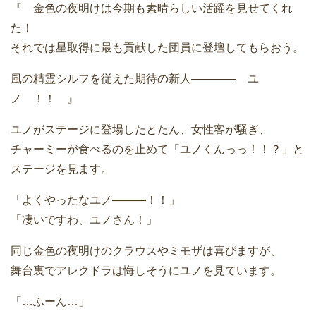
『 金色の夜明けは今期も素晴らしい活躍を見せてくれ
た！
それでは星取得に最も貢献した団員に登壇してもらおう。
風の精霊シルフを従えた期待の新人———— ユ
ノ ！！ 』
ユノがステージに登場したとたん、女性客が騒ぎ、
チャーミーが食べるのを止めて「ユノくんっっ！！？」と
ステージを見ます。
「よくやったなユノ———！！」
「凄いですわ、ユノさん！」
同じ金色の夜明けのクラウスやミモザは喜びますが、
舞台裏でアレクドラは悔しそうにユノを見ています。
「…ふーん…」