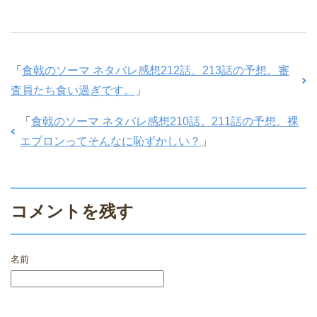
「
食戟のソーマ ネタバレ感想212話。213話の予想。審
査員たち食い過ぎです。
」
「
食戟のソーマ ネタバレ感想210話。211話の予想。裸
エプロンってそんなに恥ずかしい？
」
コメントを残す
名前