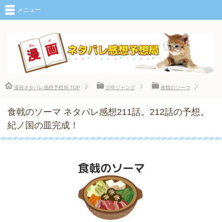
メニュー
漫画ネタバレ感想予想局
TOP
少年ジャンプ
食戟のソーマ
食戟のソーマ ネタバレ感想211話。212話の予想。
紀ノ国の皿完成！