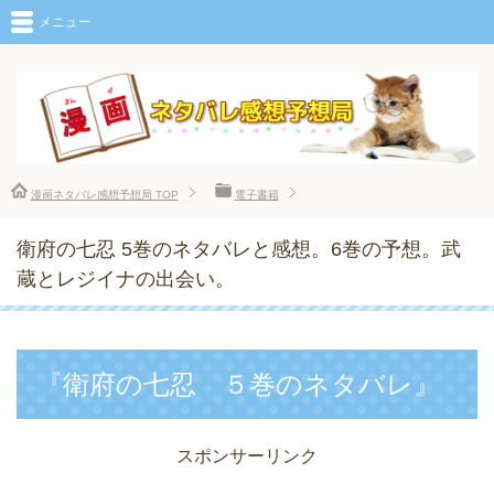
メニュー
漫画ネタバレ感想予想局
TOP
電子書籍
衛府の七忍 5巻のネタバレと感想。6巻の予想。武
蔵とレジイナの出会い。
『衛府の七忍 ５巻のネタバレ』
スポンサーリンク