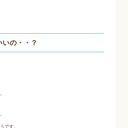
いいの・・？
。
。
うです。