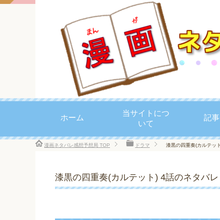
当サイトにつ
ホーム
記事
いて
漫画ネタバレ感想予想局
TOP
ドラマ
漆黒の四重奏(カルテッ
漆黒の四重奏(カルテット) 4話のネタバ