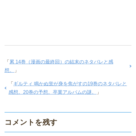
「
累 14巻（漫画の最終回）の結末のネタバレと感
想。
」
「
ギルティ 鳴かぬ蛍が身を焦がすの19巻のネタバレと
感想。20巻の予想。卒業アルバムの謎。
」
コメントを残す