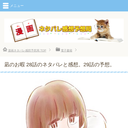
メニュー
漫画ネタバレ感想予想局
TOP
電子書籍
凪のお暇 28話のネタバレと感想。29話の予想。