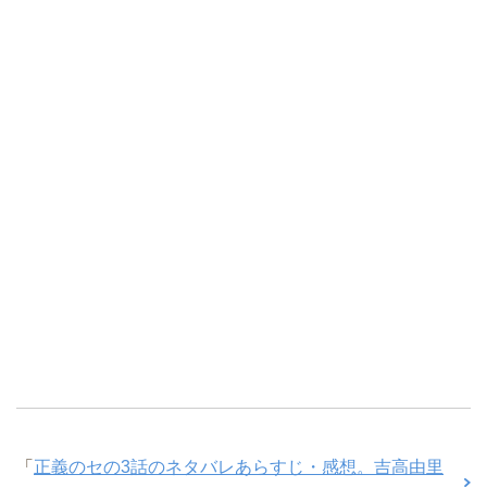
「
正義のセの3話のネタバレあらすじ・感想。吉高由里