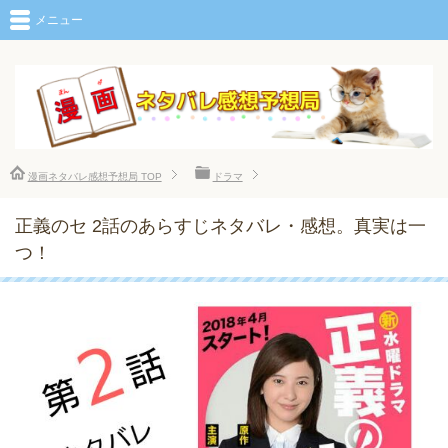
メニュー
漫画ネタバレ感想予想局
TOP
ドラマ
正義のセ 2話のあらすじネタバレ・感想。真実は一
つ！