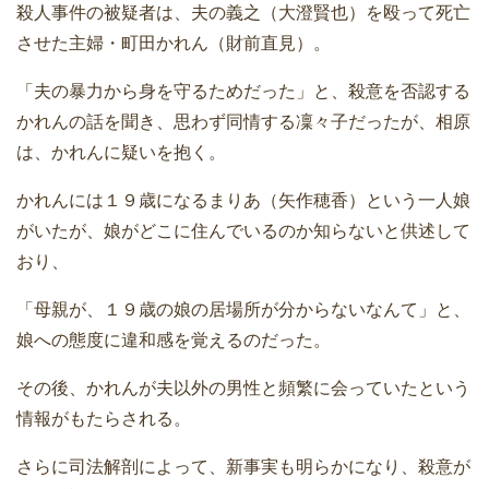
殺人事件の被疑者は、夫の義之（大澄賢也）を殴って死亡
させた主婦・町田かれん（財前直見）。
「夫の暴力から身を守るためだった」と、殺意を否認する
かれんの話を聞き、思わず同情する凜々子だったが、相原
は、かれんに疑いを抱く。
かれんには１９歳になるまりあ（矢作穂香）という一人娘
がいたが、娘がどこに住んでいるのか知らないと供述して
おり、
「母親が、１９歳の娘の居場所が分からないなんて」と、
娘への態度に違和感を覚えるのだった。
その後、かれんが夫以外の男性と頻繁に会っていたという
情報がもたらされる。
さらに司法解剖によって、新事実も明らかになり、殺意が